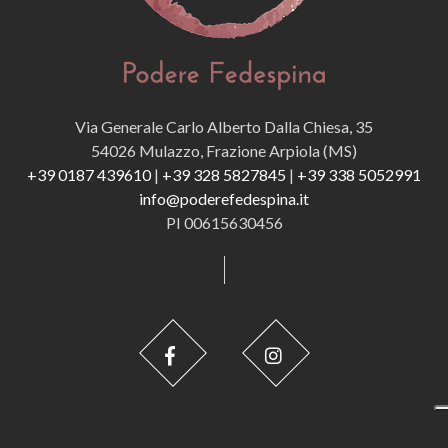
Via Generale Carlo Alberto Dalla Chiesa, 35
54026 Mulazzo, Frazione Arpiola (MS)
+39 0187 439610
|
+39 328 5827845
|
+39 338 5052991
info@poderefedespina.it
PI 00615630456