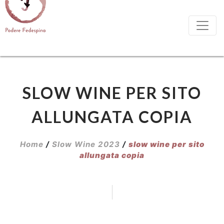
SLOW WINE PER SITO
ALLUNGATA COPIA
Home
/
Slow Wine 2023
/
slow wine per sito
allungata copia