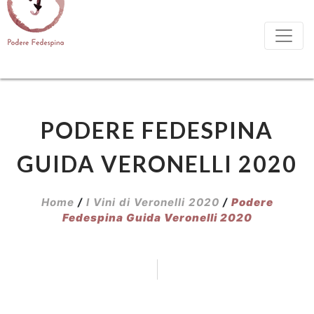
PODERE FEDESPINA
GUIDA VERONELLI 2020
Home
/
I Vini di Veronelli 2020
/
Podere
Fedespina Guida Veronelli 2020